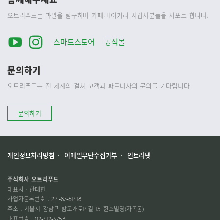
오트리푸드는 과일을 탐구하며 카페∙베이커리 사업자분들을 서포트 합니다.
스마트스토어
공식몰
문의하기
오트리푸드는 전 세계의 걸쳐 고객과 파트너사의 문의를 기다립니다.
문의하기
개인정보처리방침
이메일무단수집거부
인트라넷
주식회사 오트리푸드
대표자 : 한대현
사업자등록번호 : 214-87-61418
주소 : 서울시 강남구 밤고개로14길 15 한스빌딩(자곡동)
대표번호 : 02-412-4753