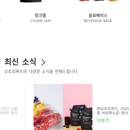
청크잼
음료베이스
CHUNK JAM
BEVERAGE BASE
최신 소식
오트리푸드의 다양한 소식을
전해드립니다.
㈜오트리푸드, ‘2025 서
울 커피엑스포’ 참가…신
제품 냉동과일 5종 · 프
더보기
리미엄 토핑 제품 선봬