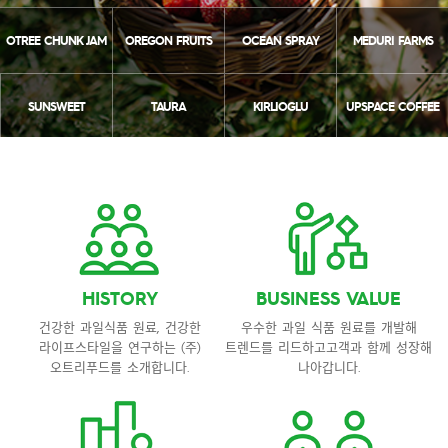
OTREE CHUNK JAM
OREGON FRUITS
OCEAN SPRAY
MEDURI FARMS
SUNSWEET
TAURA
KIRLIOGLU
UPSPACE COFFEE
HISTORY
BUSINESS VALUE
건강한 과일식품 원료,
건강한
우수한 과일 식품 원료를 개발해
라이프스타일을 연구하는
(주)
트렌드를 리드하고
고객과 함께 성장해
오트리푸드를 소개합니다.
나아갑니다.